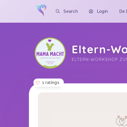
Search
Login
De
Eltern-Wo
ELTERN-WORKSHOP ZUM
1 ratings
Soon you will learn more about me here..