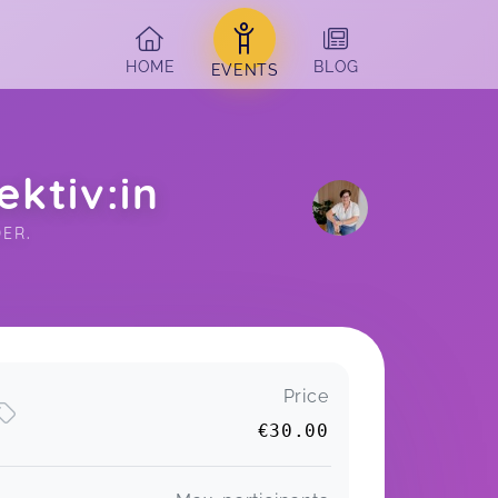
HOME
BLOG
EVENTS
ktiv:in
ER.
Price
€30.00