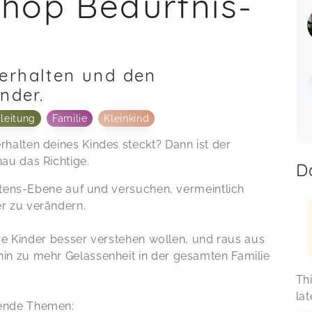
hop Bedürfnis-
erhalten und den
nder.
leitung
Familie
Kleinkind
halten deines Kindes steckt? Dann ist der
au das Richtige.
D
altens-Ebene auf und versuchen, vermeintlich
r zu verändern.
ihre Kinder besser verstehen wollen, und raus aus
in zu mehr Gelassenheit in der gesamten Familie
Th
lat
gende Themen: