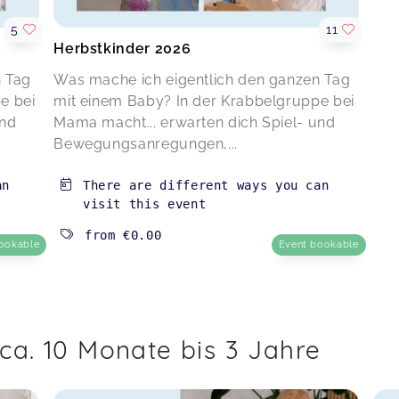
5
11
Herbstkinder 2026
n Tag
Was mache ich eigentlich den ganzen Tag
e bei
mit einem Baby? In der Krabbelgruppe bei
und
Mama macht... erwarten dich Spiel- und
Bewegungsanregungen,...
an
There are different ways you can
visit this event
from
€0.00
ookable
Event bookable
ca. 10 Monate bis 3 Jahre