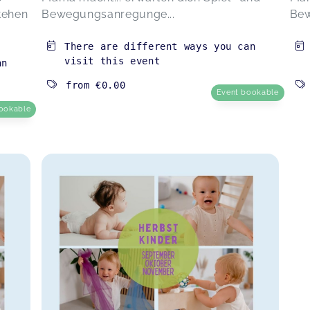
Kinderturnen Minis (ca. 10 bis 24 Monate) -
tehen
Bewegungsanregunge...
Bew
am Vormittag
Ann Viktorey...,
Jun 17
eb 22
There are different ways you can
visit this event
an
from
€0.00
Event bookable
ookable