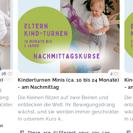
28
2
e)
Kinderturnen Minis (ca. 10 bis 24 Monate)
Kin
- am Nachmittag
- a
d
rang
Die Kleinen flitzen auf zwei Beinen und
Die
ckter.
entdecken die Welt. Ihr Bewegungsdrang
ent
wächst, und sie werden immer geschickter.
wäc
In unserem Kurs k...
In 
an
There are different ways you can