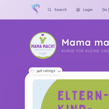
Search
Login
De
Mama mac
KURSE FÜR KLEINE UND
346 ratings
Soon you will learn more about me here..
Toller Kurs - Mel macht das wirklich
großartig. Wir haben sehr
wohlgefühlt!
Sommerkinder 2025 und 2026
Patricia,
J