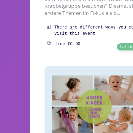
danke Mel.
Krabbelgruppe besuchen? Diesmal s
Mama macht... Party
andere Themen im Fokus als b...
Ann-Kathrin,
F
There are different ways you c
visit this event
from
€0.00
Event b