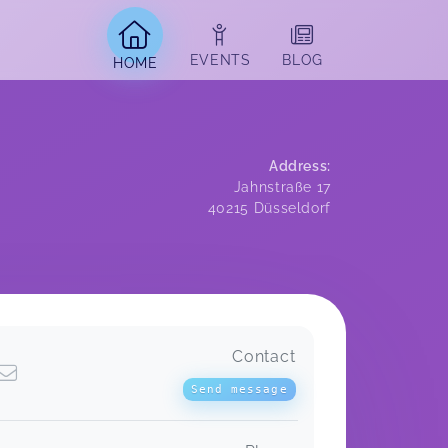
EVENTS
BLOG
HOME
Address
:
Jahnstraße 17
40215
Düsseldorf
Contact
Hat Spaß gemacht und ist von Mel
pädagogisch sehr wertvoll begleitet
Send message
worden.
Kinderturnen Maxis (ca. 2 bis 3 Jahre)
Gina,
Jun 17