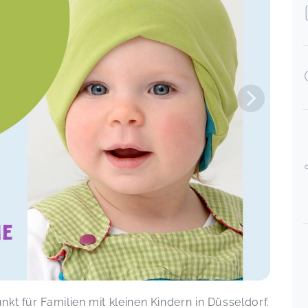
Angebot bereits einigen Freunden
weiterempfohlen. Die Kurse sind
entspannt, locker und gleichzeitig
sehr professionell. Man merkt sofort
die große Erfahrung und Expertise –
und die Kinder haben Spaß und
wachsen über sich hinaus. Absolute
y 05
Herzensempfehlung! ⭐️ Lorena
Kinderturnen Minis (ca. 10 bis 24 Monate) -
am Vormittag
Lorena,
Dec 16
pr 23
Wie immer perfekt! Fester Termin im
trubeligen Alltag.
MamaWORKOUT - online
Simone,
Sep 29
Mama macht ist super, die Kurse
machen viel Spaß und wir kommen
gerne bald wieder!
unkt für Familien mit kleinen Kindern in Düsseldorf.