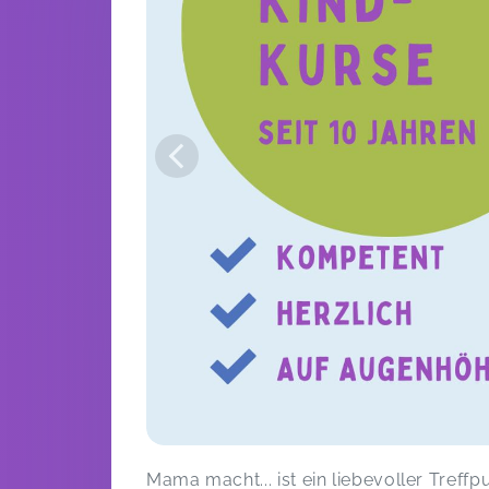
Mel ist super, baut immer was Neues
auf, fördert individuell und hat immer
ein offenes Ohr.
Kinderturnen Minis (ca. 10 bis 24 Monate) -
am Nachmittag
Hannah,
Ma
Ein toller Kurs, der mir jede Woche
viel Freude bereitet hat!
Herbstkinder 2026
Romea,
A
Wir besuchen eine Krabbelgruppe
bei Mama macht. Mel schafft es, dass
sich alle Kursteilnehmer inklusive
Babys sehr wohl fühlen. Es gibt einen
schönen Austausch mit anderen
Müttern und Spiel- und
Mama macht... ist ein liebevoller Treffp