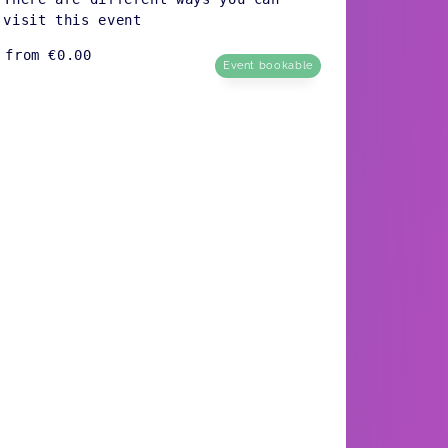
visit this event
from
€0.00
Event bookable