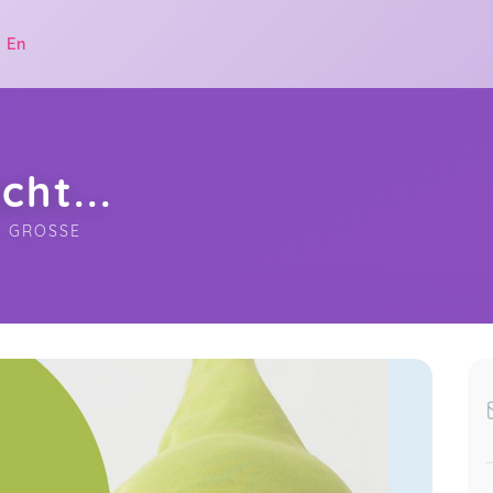
|
En
ht...
 GROSSE
.
Für mich die besten Krabbel- und
Turnkurse für Babys und Kleinkinder
123 more ratings...
in Düsseldorf! Ich habe mit meinen
Show all ratings
beiden Kindern schon viele Kurse
un 26
besucht und habe Mel und ihr