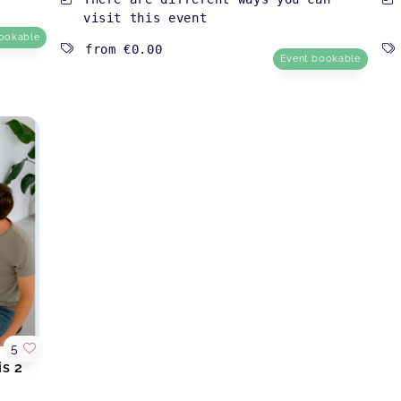
visit this event
ookable
from
€0.00
Event bookable
5
is 2