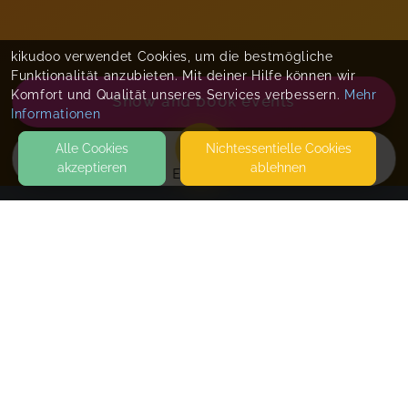
kikudoo verwendet Cookies, um die bestmögliche
Funktionalität anzubieten. Mit deiner Hilfe können wir
Komfort und Qualität unseres Services verbessern.
Mehr
Show and book events
Informationen
Alle Cookies
Nicht­essentielle Cookies
akzeptieren
ablehnen
EVENTS
KONTAKT
Sarah Faßbender
WEIDENSTRASSE 1 / ZIEGELEIWEG 3
57627 HACHENBURG
SEITEN
individuelle Trageberatung
WEITERFÜHRENDE LINKS
Dates by arrangement
FAQ