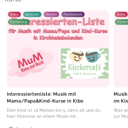
Baby
Babyzeit
Familie
Familienzeit
Baby
Förderung
Förde
Interessiertenliste: Musik mit
Musik
Mama/Papa&Kind-Kurse in Kibo
im Kl
Dein Kind ist 16 Monate bis 5 Jahre alt und du
Was wi
hast Interesse an einem Musik mit...
zur Mu