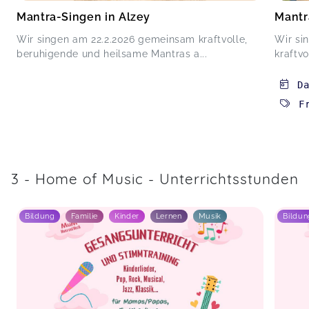
Mantra-Singen in Alzey
Mantr
Wir singen am 22.2.2026 gemeinsam kraftvolle,
Wir si
beruhigende und heilsame Mantras a...
kraftv
D
F
3 - Home of Music - Unterrichtsstunden
Bildung
Familie
Kinder
Lernen
Musik
Bildun