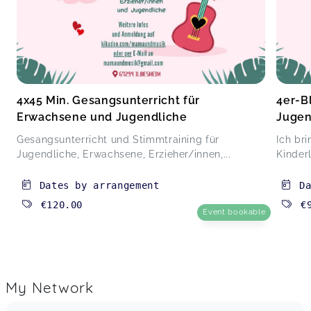
4x45 Min. Gesangsunterricht für
4er-B
Erwachsene und Jugendliche
Jugen
Gesangsunterricht und Stimmtraining für
Ich br
Jugendliche, Erwachsene, Erzieher/innen,...
Kinderl
Dates by arrangement
D
€120.00
€
Event bookable
My Network