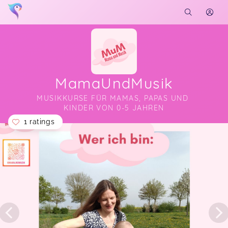
MamaUndMusik
MUSIKKURSE FÜR MAMAS, PAPAS UND 
KINDER VON 0-5 JAHREN
1 ratings
Soon you will learn more about me here...