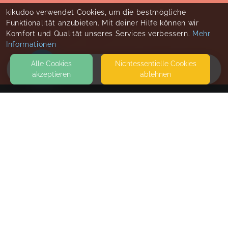
kikudoo verwendet Cookies, um die bestmögliche
Funktionalität anzubieten. Mit deiner Hilfe können wir
Komfort und Qualität unseres Services verbessern.
Mehr
Informationen
Alle Cookies
Nicht­essentielle Cookies
akzeptieren
ablehnen
HOME
KONTAKT
MamaUndMusik
AUF DEM GLEICHEN 22
67294 ILBESHEIM
SEITEN
WEITERFÜHRENDE LINKS
FAQ
Blog