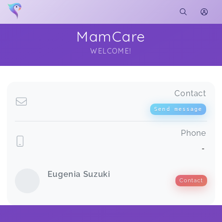
MamCare
WELCOME!
Soon you will learn more about me here...
Contact
Send message
Phone
-
Eugenia Suzuki
Contact