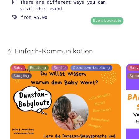
There are different ways you can
visit this event
from
€5.00
Event bookable
3. Einfach-Kommunikation
Baby
Beratung
Familie
Geburtsvorbereitung
Baby
Säugling
Spra