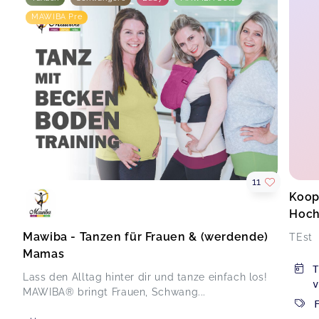
MAWIBA Pre
11
Koop
Hoch
Mawiba - Tanzen für Frauen & (werdende)
TEst
Mamas
T
Lass den Alltag hinter dir und tanze einfach los!
v
MAWIBA® bringt Frauen, Schwang...