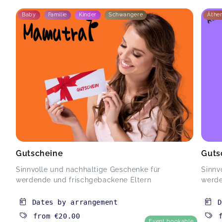
Baby
Familie
Kinder
Schwangere
Äther
Gutscheine
Guts
Sinnvolle und nachhaltige Geschenke für
Sinnv
werdende und frischgebackene Eltern
werde
Dates by arrangement
D
from
€20.00
Event bookable