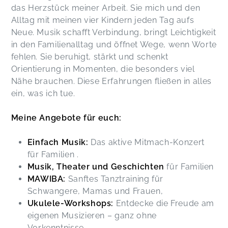
das Herzstück meiner Arbeit. Sie mich und den
Alltag mit meinen vier Kindern jeden Tag aufs
Ich liebe es endlich wieder die Hüfte zu
Neue. Musik schafft Verbindung, bringt Leichtigkeit
schwingen. Mit Marianne und den anderen Frauen
in den Familienalltag und öffnet Wege, wenn Worte
macht es gleich doppelt so viel Spaß. 🤩
fehlen. Sie beruhigt, stärkt und schenkt
Mawiba - Tanzen für Frauen & (werdende) Mamas
Stefanie,
Jun 29
Orientierung in Momenten, die besonders viel
Nähe brauchen. Diese Erfahrungen fließen in alles
ein, was ich tue.
Marianne hat keinen Aufwand gescheut, uns
Mamas und ihren Babys auf spielerische, kreative
Meine Angebote für euch:
Weise die wichtigsten Gebärden nahezubringen.
Neben den Zeichen habe ich auch neue Lieder
Einfach Musik:
Das aktive Mitmach-Konzert
und Reime mit nach Hause genommen.
Babyzeichensprache
für Familien .
Maria,
Jun 22
Musik, Theater und Geschichten
für Familien
MAWIBA:
Sanftes Tanztraining für
Schwangere, Mamas und Frauen,
War ein gelungener Schnupperkurs. Hab mich
Ukulele-Workshops:
Entdecke die Freude am
gleich sehr wohl gefühlt und Spaß hat es auch
gemacht. Gehe gerne wieder hin, Marianne hat
eigenen Musizieren – ganz ohne
das super gemacht und mit Leichtigkeit.
Vorkenntnisse.