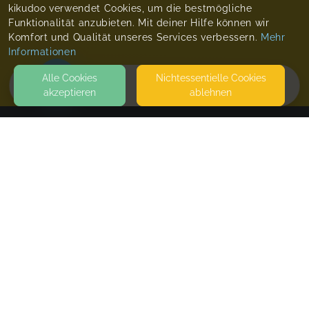
kikudoo verwendet Cookies, um die bestmögliche
Funktionalität anzubieten. Mit deiner Hilfe können wir
Komfort und Qualität unseres Services verbessern.
Mehr
Informationen
Alle Cookies
Nicht­essentielle Cookies
akzeptieren
ablehnen
HOME
KONTAKT
Mamutra - Marianne Irmer
01277 DRESDEN
SEITEN
WEITERFÜHRENDE LINKS
FAQ
Blog
Imprint
Withdrawal form