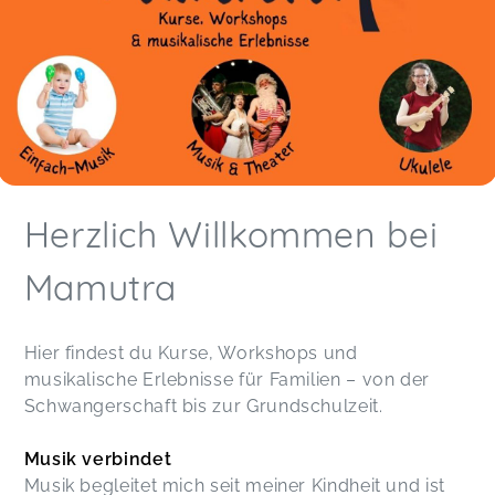
Mawiba - Tanzen für Frauen & (werdende) Mamas
Andrea,
Apr 01
War ein sehr schöner und entspannter Abend:)
Mawiba - Tanzen für Frauen & (werdende) Mamas
Sandra,
Mar 30
So toll ganzheitlich geführte Stunden! Es macht
Herzlich Willkommen bei
immer großen Spaß! Danke!
Mawiba - Tanzen für Frauen & (werdende) Mamas
Carolin,
Jan 19
Mamutra
Hier findest du Kurse, Workshops und
Mawiba - Tanzen für Frauen & (werdende) Mamas
musikalische Erlebnisse für Familien – von der
Anna-Lena,
Dec 04
Schwangerschaft bis zur Grundschulzeit.
War super, danke!
Musik verbindet
Mawiba - Tanzen für Frauen & (werdende) Mamas
Musik begleitet mich seit meiner Kindheit und ist
Franziska,
Jul 29