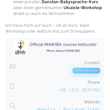
einen privaten
Dunstan-Babysprache-Kurs
Katarina,
Sep 08
oder einen gemeinsamen
Ukulele-Workshop
direkt zu euch ins Wohnzimmer.
Hallo Marianne, vielen lieben Dank für Deinen
liebevoll gestalteten Kurs. Es hat mir sehr gut
Ich freue mich auf euch – ob im Kurs, beim
gefallen und ich bin mir sicher, dass ich einige
Workshop oder einfach mal zum Schnuppern.
Zeichen in unseren Alltag integriere. Beste Grüße
und alles Gute Lenka und Helena
Official MAWIBA course instructor
Babyzeichensprache
Lenka,
Jun 27
More about MAWIBA
Contact
Macht großen Spaß!
Mawiba - Tanzen für Frauen & (werdende) Mamas
Send message
Sascha,
Feb 03
Phone
Danke für den schönen Workshop!😊
+49 1512 8277367
DIY duftende Geschenke selbst gemacht
Sabine,
Dec 16
Website
Mamutra - Marianne Irmer