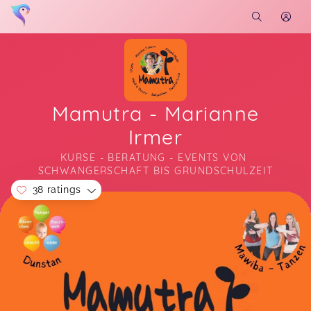
Mamutra - Marianne
Irmer
KURSE - BERATUNG - EVENTS VON 
SCHWANGERSCHAFT BIS GRUNDSCHULZEIT
38 ratings
Soon you will learn more about me here...
Mawiba - Tanzen für Frauen & (werdende) Mamas
Sarah,
Apr 26
Ich fand die Mischung aus Gymnastik und Tanzen
toll.