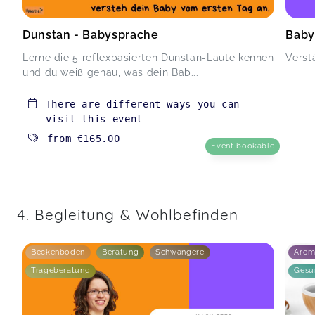
Dunstan - Babysprache
Baby
Lerne die 5 reflexbasierten Dunstan-Laute kennen
Verst
und du weiß genau, was dein Bab...
There are different ways you can
visit this event
from
€165.00
Event bookable
4. Begleitung & Wohlbefinden
Beckenboden
Beratung
Schwangere
Arom
Trageberatung
Gesu