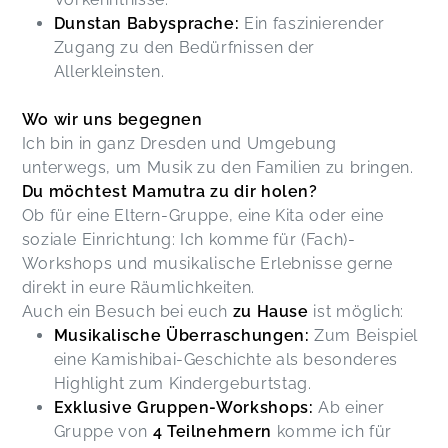
Mawiba - Tanzen für Frauen & (werdende) Mamas
Dunstan Babysprache:
Ein faszinierender
Sabrina,
Mar 26
Zugang zu den Bedürfnissen der
Allerkleinsten.
Suuuuuuper! Toller Austausch nebenbei. Danke
Mawiba - Tanzen für Frauen & (werdende) Mamas
Wo wir uns begegnen
Nelly,
Mar 26
Ich bin in ganz Dresden und Umgebung
unterwegs, um Musik zu den Familien zu bringen.
Du möchtest Mamutra zu dir holen?
Babyzeichensprache
Ob für eine Eltern-Gruppe, eine Kita oder eine
Marie-Isabel...,
Nov 08
soziale Einrichtung: Ich komme für (Fach)-
Workshops und musikalische Erlebnisse gerne
direkt in eure Räumlichkeiten.
Ein toller Kurs um mit seinem Baby zu
kommunizieren. Vielen Dank dafür !
Auch ein Besuch bei euch
zu Hause
ist möglich:
Babyzeichensprache
Musikalische Überraschungen:
Zum Beispiel
Katarina,
Nov 07
eine Kamishibai-Geschichte als besonderes
Highlight zum Kindergeburtstag.
Exklusive Gruppen-Workshops:
Ab einer
Toller Einstieg in das Ukulele-Spielen, auch für
absolute Anfänger.
Gruppe von
4 Teilnehmern
komme ich für
Ukulele