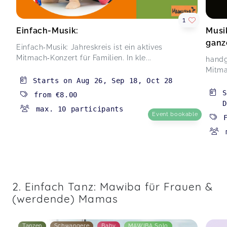
1
Ich habe den Massagekurs und die angenehme
Einfach-Musik:
Musi
Atmosphäre, die Marianne geschaffen hat, sehr
ganz
genossen. Danke für die Möglichkeit, die
Einfach‑Musik: Jahreskreis ist ein aktives
Babypflege noch besser zu machen.)
Mitmach‑Konzert für Familien. In kle...
handg
Babymassage
Mitma
Viktoria,
Nov 25
Starts on
Aug 26
,
Sep 18
,
Oct 28
from
€8.00
D
max. 10 participants
Event bookable
2. Einfach Tanz: Mawiba für Frauen &
(werdende) Mamas
Tanzen
Schwangere
Baby
MAWIBA Solo