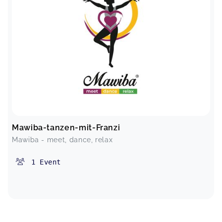
Mawiba-tanzen-mit-Franzi
Mawiba - meet, dance, relax
1
Event