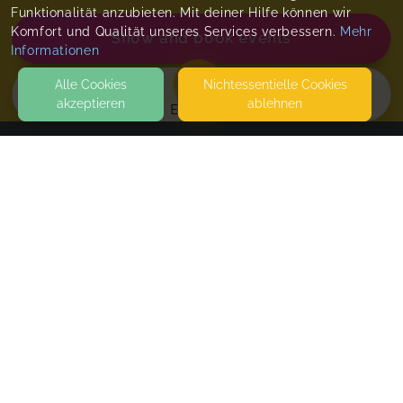
Funktionalität anzubieten. Mit deiner Hilfe können wir
Komfort und Qualität unseres Services verbessern.
Mehr
Show and book events
Informationen
Alle Cookies
Nicht­essentielle Cookies
akzeptieren
ablehnen
EVENTS
KONTAKT
Mamutra - Marianne Irmer
01277 DRESDEN
SEITEN
WEITERFÜHRENDE LINKS
Dunstan Workshop
Trage dich gern in die Warteliste ein und
FAQ
reserviere deinen Platz. Sobald der genaue
Blog
Kursort feststeht, melde ich mich bei dir!
Imprint
Wed, Sep 23, 26
,
5:00 PM
-
7:30 PM
Withdrawal form