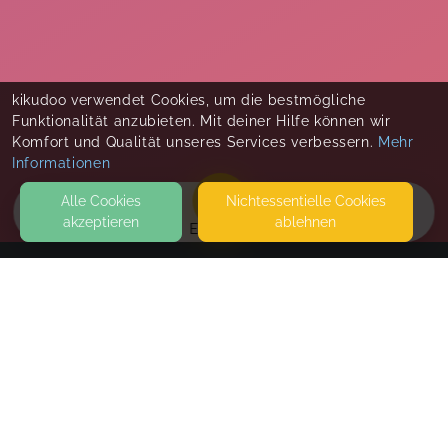
kikudoo verwendet Cookies, um die bestmögliche
Funktionalität anzubieten. Mit deiner Hilfe können wir
Komfort und Qualität unseres Services verbessern.
Mehr
Informationen
Alle Cookies
Nicht­essentielle Cookies
akzeptieren
ablehnen
EVENTS
KONTAKT
Maranja Adventure Club
LITFASS-PLATZ 1
10178 BERLIN
AN DER LITFASSSÄULE MIT DER GOLDENEN KRONE
SEITEN