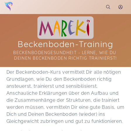
Beckenboden-Training
BECKENBODENGESUNDHEIT - LERNE, WIE DU 
DEINEN BECKENBODEN RICHTIG TRAINIERST!
Soon you will learn more about me here...
Der Beckenboden-Kurs vermittelt Dir alle nötigen
Grundlagen, wie Du den Beckenboden richtig
ansteuerst, trainierst und sensibilisierst.
Anschauliche Erklärungen über den Aufbau und
die Zusammenhänge der Strukturen, die trainiert
werden müssen, vermitteln Dir eine gute Basis, um
Dich und Deinen Beckenboden (wieder) ins
Gleichgewicht zubringen und gut zu funktionieren.