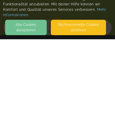
Funktionalität anzubieten. Mit deiner Hilfe können wir
Komfort und Qualität unseres Services verbessern.
Mehr
Informationen
Alle Cookies
Nicht­essentielle Cookies
akzeptieren
ablehnen
EVENTS
KONTAKT
Mareki
STRESEMANNALLEE 1
30173 HANNOVER
SEITEN
WEITERFÜHRENDE LINKS
FAQ
Blog
Imprint
Withdrawal form