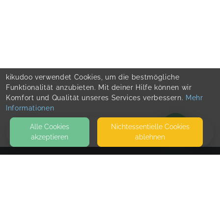
kikudoo verwendet Cookies, um die bestmögliche
Funktionalität anzubieten. Mit deiner Hilfe können wir
Komfort und Qualität unseres Services verbessern.
Mehr
Informationen
Alle Cookies
Nicht­essentielle Cookies
akzeptieren
ablehnen
BLOG
KONTAKT
Maren Eckardt
37441 BAD SACHSA