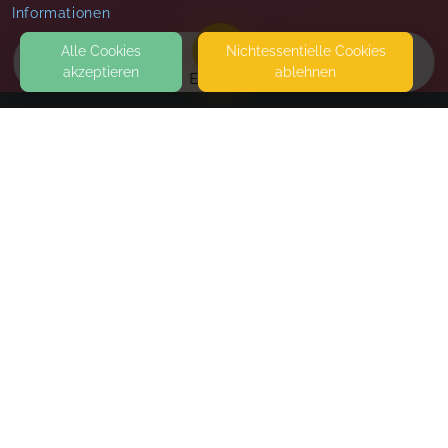
Informationen
Alle Cookies
Nicht­essentielle Cookies
akzeptieren
ablehnen
EVENTS
KONTAKT
Maria Beisch
PESTALOZZISTRASSE 22
22305 HAMBURG
HEBAMMENPRAXIS STORCHENNEST
SEITEN
WEITERFÜHRENDE LINKS
FAQ
Blog
Imprint
Withdrawal form
terms and conditions from provider