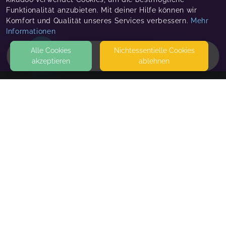
Funktionalität anzubieten. Mit deiner Hilfe können wir
Komfort und Qualität unseres Services verbessern.
Mehr
Informationen
Alle Cookies
Nicht­essentielle Cookies
akzeptieren
ablehnen
HOME
KONTAKT
Marie Rosar
66287 QIERSCHIED
SEITEN
WEITERFÜHRENDE LINKS
FAQ
Blog
Imprint
Withdrawal form