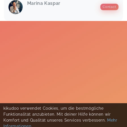
Marina Kaspar
Contact
kikudoo verwendet Cookies, um die bestmögliche
Funktionalität anzubieten. Mit deiner Hilfe können wir
Komfort und Qualität unseres Services verbessern.
Mehr
Informationen