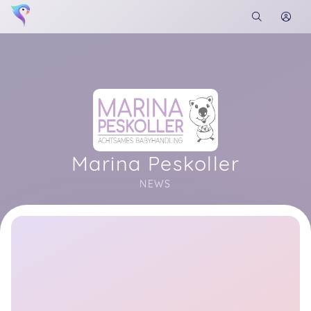
Marina Peskoller
NEWS
Soon you will learn more about me here...