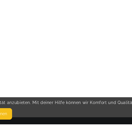
ät anzubieten. Mit deiner Hilfe können wir Komfort und Qualit
hnen
SEITEN
© 