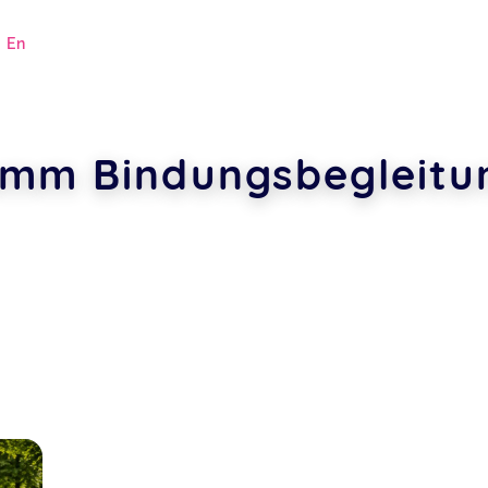
|
En
amm Bindungsbegleitu
.