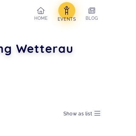
HOME
BLOG
EVENTS
ng Wetterau
Show as list