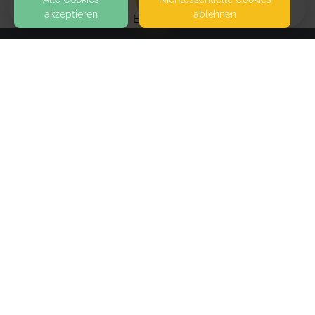
akzeptieren
ablehnen
EVENTS
KONTAKT
Marlene Ludersdorfer
BAHNHOFSTRASSE 14A
87677 STÖTTWANG
SEITEN
WEITERFÜHRENDE LINKS
FAQ
Blog
Imprint
Withdrawal form
terms and conditions from kikudoo
Privacy policy of kikudoo
Disclaimer