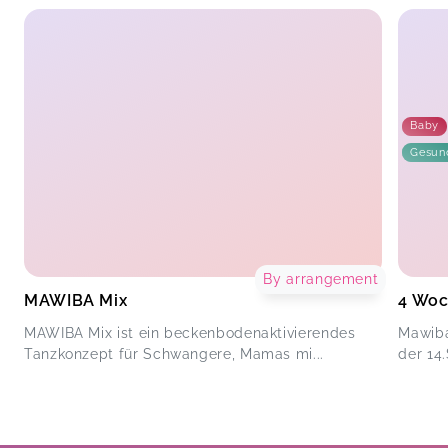
Baby
Gesun
By arrangement
MAWIBA Mix
4 Woc
MAWIBA Mix ist ein beckenbodenaktivierendes
Mawiba
Tanzkonzept für Schwangere, Mamas mi...
der 14