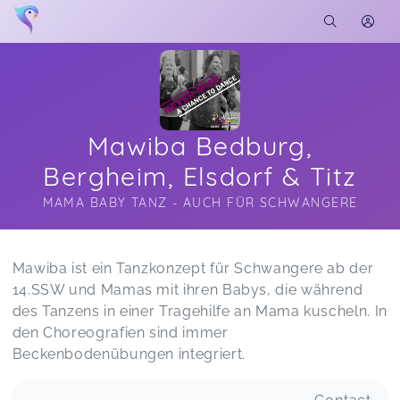
Mawiba Bedburg,
Bergheim, Elsdorf & Titz
MAMA BABY TANZ - AUCH FÜR SCHWANGERE
Soon you will learn more about me here...
Mawiba ist ein Tanzkonzept für Schwangere ab der
14.SSW und Mamas mit ihren Babys, die während
des Tanzens in einer Tragehilfe an Mama kuscheln. In
den Choreografien sind immer
Beckenbodenübungen integriert.