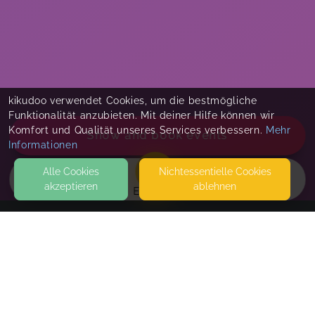
kikudoo verwendet Cookies, um die bestmögliche
Funktionalität anzubieten. Mit deiner Hilfe können wir
Komfort und Qualität unseres Services verbessern.
Mehr
Show and book events
Informationen
Alle Cookies
Nicht­essentielle Cookies
akzeptieren
ablehnen
EVENTS
KONTAKT
MAWIBA mit Anna-Lena
4655 VORCHDORF
SEITEN