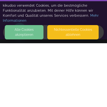
kikudoo verwendet Cookies, um die bestmögliche
Funktionalität anzubieten. Mit deiner Hilfe können wir
Komfort und Qualität unseres Services verbessern.
Mehr
Informationen
Alle Cookies
Nicht­essentielle Cookies
akzeptieren
ablehnen
HOME
KONTAKT
MAWIBA mit Cornelia-4
73117 WANGEN
SEITEN
WEITERFÜHRENDE LINKS
FAQ
Blog
Imprint