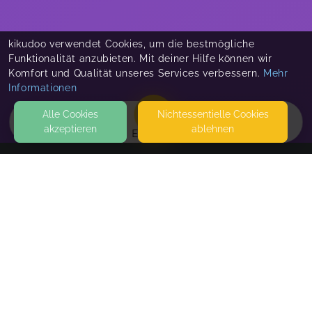
kikudoo verwendet Cookies, um die bestmögliche
Funktionalität anzubieten. Mit deiner Hilfe können wir
Komfort und Qualität unseres Services verbessern.
Mehr
Informationen
Alle Cookies
Nicht­essentielle Cookies
akzeptieren
ablehnen
EVENTS
KONTAKT
MAWIBA mit Jennifer-6
1210 WIEN
SEITEN
WEITERFÜHRENDE LINKS
FAQ
Blog