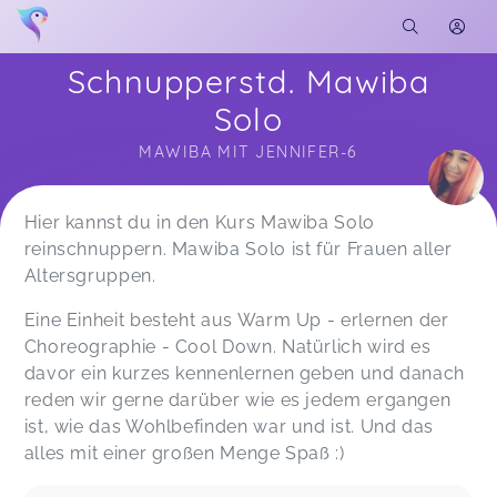
Schnupperstd. Mawiba
Solo
MAWIBA MIT JENNIFER-6
Soon you will learn more about me here...
Hier kannst du in den Kurs Mawiba Solo
reinschnuppern. Mawiba Solo ist für Frauen aller
Altersgruppen.
Eine Einheit besteht aus Warm Up - erlernen der
Choreographie - Cool Down. Natürlich wird es
davor ein kurzes kennenlernen geben und danach
reden wir gerne darüber wie es jedem ergangen
ist, wie das Wohlbefinden war und ist. Und das
alles mit einer großen Menge Spaß :)