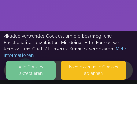
kikudoo verwendet Cookies, um die bestmögliche
Funktionalität anzubieten. Mit deiner Hilfe können wir
Komfort und Qualität unseres Services verbessern.
Mehr
Informationen
Alle Cookies
Nicht­essentielle Cookies
akzeptieren
ablehnen
HOME
KONTAKT
MAWIBA mit Julia-6
JOHANN-SEBASTIAN-BACH-STRASSE 8
35510 BUTZBACH
SEITEN