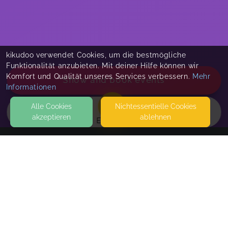
kikudoo verwendet Cookies, um die bestmögliche
Funktionalität anzubieten. Mit deiner Hilfe können wir
Komfort und Qualität unseres Services verbessern.
Mehr
Show and book events
Informationen
Alle Cookies
Nicht­essentielle Cookies
akzeptieren
ablehnen
EVENTS
KONTAKT
MAWIBA mit Nicole 💃
SONNENHALDE 3
88430 ROT AN DER ROT
SEITEN
Mawiba am Montagmorgen