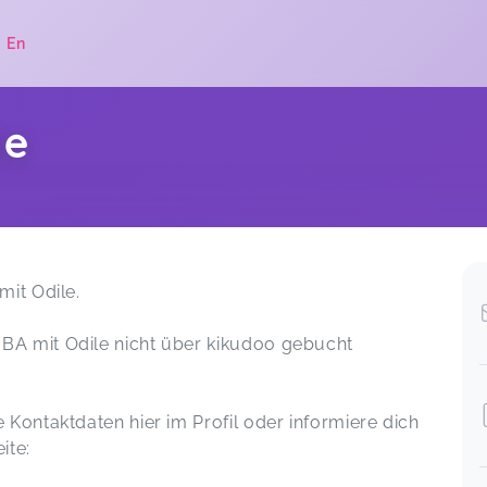
|
En
le
.
mit Odile.
BA mit Odile nicht über kikudoo gebucht
Kontaktdaten hier im Profil oder informiere dich
ite: