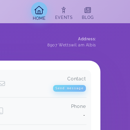
EVENTS
BLOG
HOME
Address
:
8907
Wettswil am Albis
Contact
Send message
Phone
-