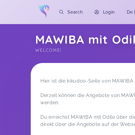
Search
Login
De
MAWIBA mit Odi
WELCOME!
Soon you will learn more about me here..
Hier ist die kikudoo-Seite von MAWIBA 
Derzeit können die Angebote von MAWI
werden.
Du erreichst MAWIBA mit Odile über die 
direkt über die Angebote auf der Webse