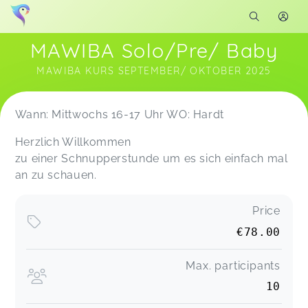
MAWIBA Solo/Pre/ Baby
MAWIBA KURS SEPTEMBER/ OKTOBER 2025
Soon you will learn more about me here...
Wann: Mittwochs 16-17 Uhr WO: Hardt
Herzlich Willkommen
zu einer Schnupperstunde um es sich einfach mal
an zu schauen.
Price
€78.00
Max. participants
10