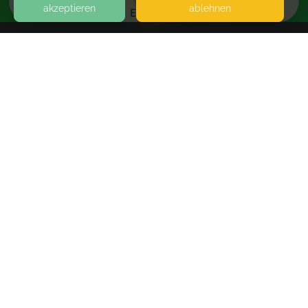
akzeptieren
ablehnen
EVENTS
KONTAKT
MAWIBA mit Ronja
78713 SCHRAMBERG
SEITEN
WEITERFÜHRENDE LINKS
FAQ
Blog
Imprint
Withdrawal form
terms and conditions from kikudoo
Privacy policy of kikudoo
Disclaimer
© COPYRIGHT 2019-
2026
KIKUDOO