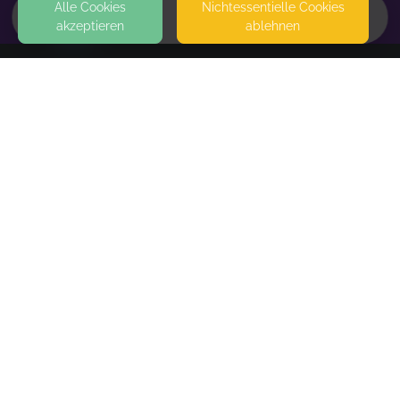
Alle Cookies
Nicht­essentielle Cookies
akzeptieren
ablehnen
HOME
KONTAKT
MAWIBA mit Susi
4509 DELITZSCH
SEITEN
WEITERFÜHRENDE LINKS
FAQ
Blog
Imprint
Withdrawal form
terms and conditions from kikudoo
Privacy policy of kikudoo
Disclaimer