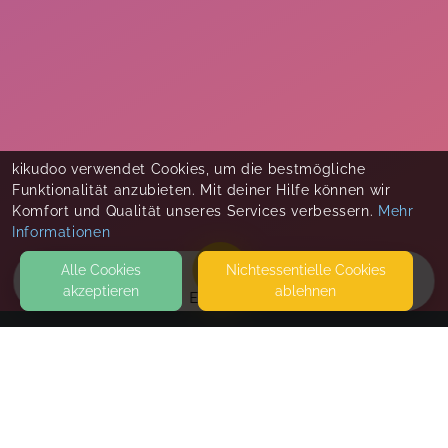
kikudoo verwendet Cookies, um die bestmögliche
Funktionalität anzubieten. Mit deiner Hilfe können wir
Komfort und Qualität unseres Services verbessern.
Mehr
Informationen
Alle Cookies
Nicht­essentielle Cookies
akzeptieren
ablehnen
EVENTS
KONTAKT
Max Schrader Fotografie
SEITEN