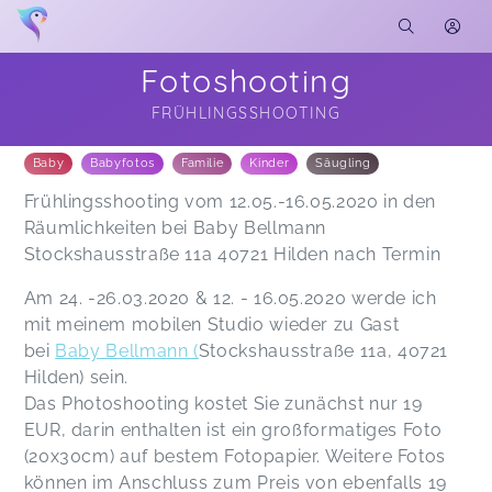
Fotoshooting
FRÜHLINGSSHOOTING
Soon you will learn more about me here...
Baby
Babyfotos
Familie
Kinder
Säugling
Frühlingsshooting vom 12.05.-16.05.2020 in den
Räumlichkeiten bei Baby Bellmann
Stockshausstraße 11a 40721 Hilden nach Termin
Am 24. -26.03.2020 & 12. - 16.05.2020 werde ich
mit meinem mobilen Studio wieder zu Gast
bei
Baby Bellmann (
Stockshausstraße 11a,
40721
Hilden) sein.
Das Photoshooting kostet Sie zunächst nur 19
EUR, darin enthalten ist ein großformatiges Foto
(20x30cm) auf bestem Fotopapier. Weitere Fotos
können im Anschluss zum Preis von ebenfalls 19