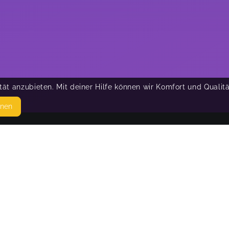
ät anzubieten. Mit deiner Hilfe können wir Komfort und Qualit
hnen
SEITEN
© 
WEITERFÜHRENDE LINKS
FAQ
Blog
Imprint
Withdrawal form
terms and conditions from kikudoo