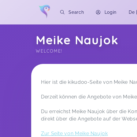
Search
Login
De
Meike Naujok
WELCOME!
Soon you will learn more about me here..
Hier ist die kikudoo-Seite von Meike Na
Derzeit können die Angebote von Meike
Du erreichst Meike Naujok über die Kont
direkt über die Angebote auf der Webse
Zur Seite von Meike Naujok