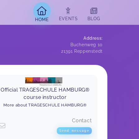
EVENTS
BLOG
HOME
Address
:
Buchenweg 10
21391
Reppenstedt
Official TRAGESCHULE HAMBURG®
course instructor
More about TRAGESCHULE HAMBURG®
Contact
Send message