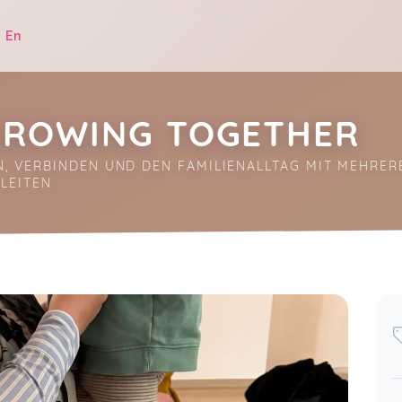
|
En
 GROWING TOGETHER
 VERBINDEN UND DEN FAMILIENALLTAG MIT MEHRER
LEITEN
.