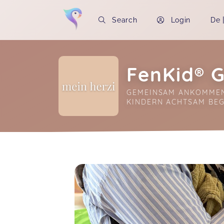
Search
Login
De
FenKid®
GEMEINSAM ANKOMMEN,
KINDERN ACHTSAM BEG
Soon you will learn more about me here..