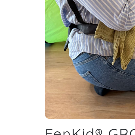
FenKid® G