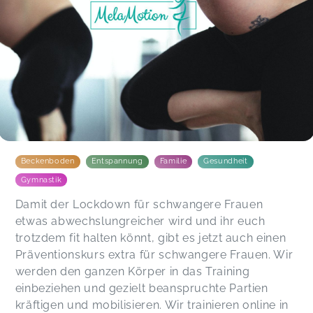
Beckenboden
Entspannung
Familie
Gesundheit
Gymnastik
Damit der Lockdown für schwangere Frauen
etwas abwechslungreicher wird und ihr euch
trotzdem fit halten könnt, gibt es jetzt auch einen
Präventionskurs extra für schwangere Frauen. Wir
werden den ganzen Körper in das Training
einbeziehen und gezielt beanspruchte Partien
kräftigen und mobilisieren. Wir trainieren online in