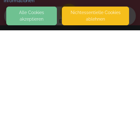
Informationen
Alle Cookies
Nicht­essentielle Cookies
akzeptieren
ablehnen
EVENTS
KONTAKT
MelaMotion
HEIDEFALTERWEG 5
12683 BERLIN
SEITEN
WEITERFÜHRENDE LINKS
FAQ
Blog
Imprint
Withdrawal form
terms and conditions from kikudoo
Privacy policy of provider