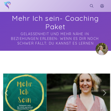
Mehr Ich sein- Coaching
Paket
GELASSENHEIT UND MEHR NÄHE IN 
BEZIEHUNGEN ERLEBEN- WENN ES DIR NOCH 
SCHWER FÄLLT: DU KANNST ES LERNEN
Soon you will learn more about me here...