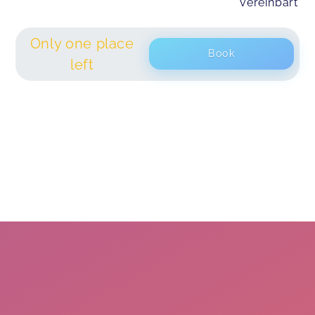
vereinbart
Only one place
Book
left