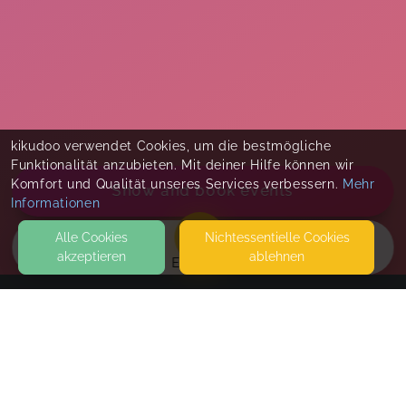
kikudoo verwendet Cookies, um die bestmögliche
Funktionalität anzubieten. Mit deiner Hilfe können wir
Komfort und Qualität unseres Services verbessern.
Mehr
Show and book events
Informationen
Alle Cookies
Nicht­essentielle Cookies
akzeptieren
ablehnen
EVENTS
KONTAKT
Melanie Buchmann Coaching
SEITEN