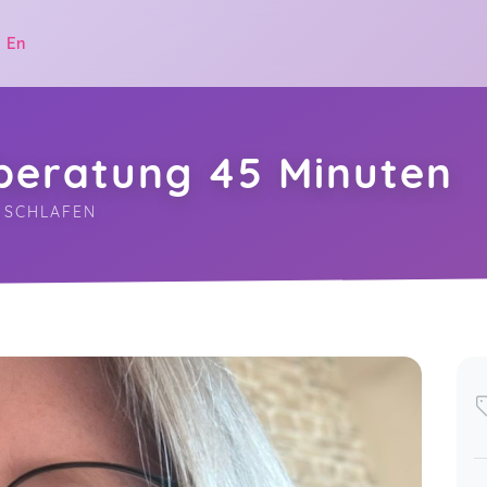
|
En
fberatung 45 Minuten
 SCHLAFEN
.