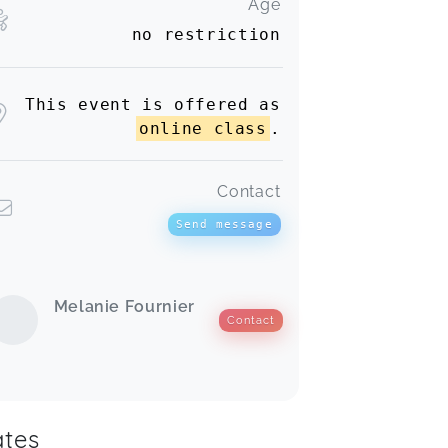
Age
no restriction
This event is offered as
online class
.
Contact
Send message
Melanie Fournier
Contact
tes