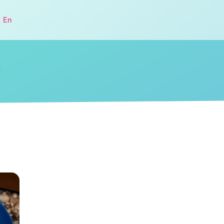
|
En
.