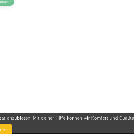
ookable
ät anzubieten. Mit deiner Hilfe können wir Komfort und Qualit
hnen