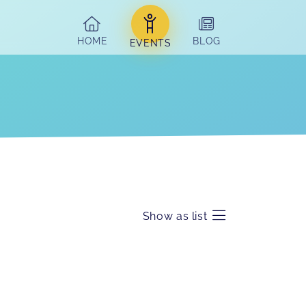
HOME
BLOG
EVENTS
Show as list