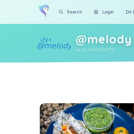
Search
Login
De
@melody
ALLE ANGEBOTE
Soon you will learn more about me here..