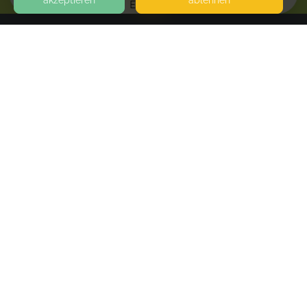
akzeptieren
ablehnen
EVENTS
KONTAKT
Michele Kristin Buchner
RÖTHGENER STRASSE 22
52249 ESCHWEILER
SEITEN
WEITERFÜHRENDE LINKS
FAQ
Blog
Imprint
Withdrawal form
terms and conditions from kikudoo
Privacy policy of kikudoo
Disclaimer
© COPYRIGHT 2019-
2026
KIKUDOO