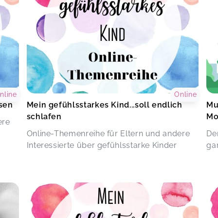
nline
Online
ssen
Mein gefühlsstarkes Kind...soll endlich
Mu
schlafen
Mo
ere
Online-Themenreihe für Eltern und andere
De
Interessierte über gefühlsstarke Kinder
ga