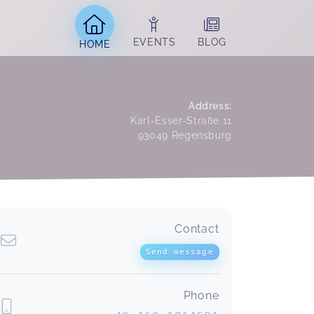
EVENTS
BLOG
HOME
Address
:
Karl-Esser-Straße 11
93049
Regensburg
Contact
Send message
Phone