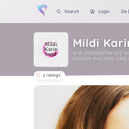
Search
Login
De
Mildi Kar
WIR VERÄNDERN DIE WE
ANDERS MACHEN. UND 
2 ratings
Soon you will learn more about me here..