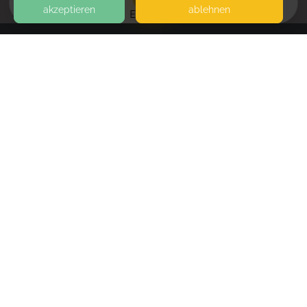
akzeptieren
ablehnen
EVENTS
KONTAKT
Mildi Karin Sand
KARL-ESSER-STRASSE 11
93049 REGENSBURG
SEITEN
WEITERFÜHRENDE LINKS
FAQ
Blog
Imprint
Withdrawal form
terms and conditions from provider
terms and conditions from kikudoo
Privacy policy of provider
Privacy policy of kikudoo