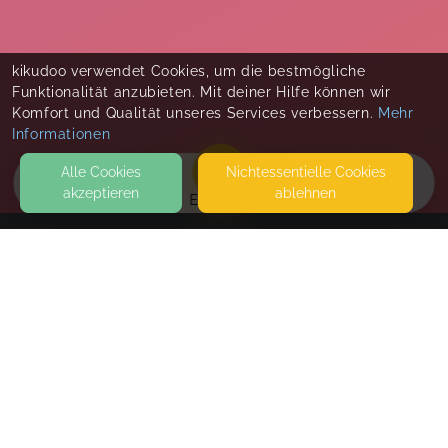
kikudoo verwendet Cookies, um die bestmögliche
Funktionalität anzubieten. Mit deiner Hilfe können wir
Komfort und Qualität unseres Services verbessern.
Mehr
Informationen
Alle Cookies
Nicht­essentielle Cookies
akzeptieren
ablehnen
EVENTS
KONTAKT
MiMaMa - Familienbegleitung von Anfang an
WICKENWEG 2
85551 KIRCHHEIM BEI MÜNCHEN
SEITEN
WEITERFÜHRENDE LINKS