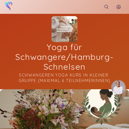
Yoga für
Schwangere/Hamburg-
Schnelsen
SCHWANGEREN YOGA KURS IN KLEINER 
GRUPPE (MAXIMAL 6 TEILNEHMERINNEN)
Soon you will learn more about me here...