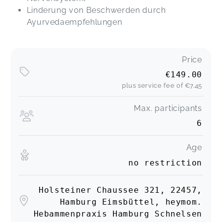
Linderung von Beschwerden durch
Ayurvedaempfehlungen
Price
€149.00
plus service fee of
€7.45
Max. participants
6
Age
no restriction
Holsteiner Chaussee 321, 22457,
Hamburg Eimsbüttel, heymom.
Hebammenpraxis Hamburg Schnelsen