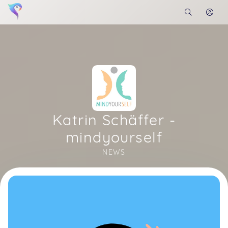
Katrin Schäffer -
mindyourself
NEWS
Soon you will learn more about me here...