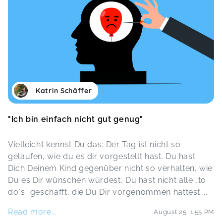
Katrin Schäffer
"Ich bin einfach nicht gut genug"
Vielleicht kennst Du das: Der Tag ist nicht so
gelaufen, wie du es dir vorgestellt hast. Du hast
Dich Deinem Kind gegenüber nicht so verhalten, wie
Du es Dir wünschen würdest, Du hast nicht alle „to
do`s“ geschafft, die Du Dir vorgenommen hattest.
...
Read more...
August 25
,
1:55 PM