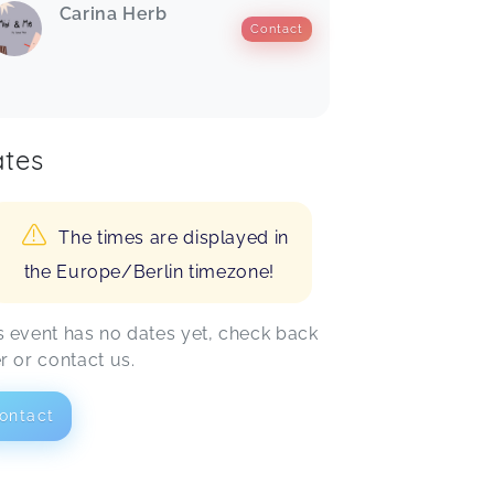
Carina Herb
Contact
tes
The times are displayed in
the Europe/Berlin timezone!
s event has no dates yet, check back
er or contact us.
ontact