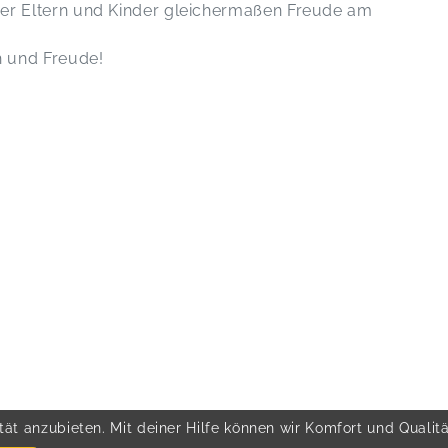
der Eltern und Kinder gleichermaßen Freude am
h und Freude!
ät anzubieten. Mit deiner Hilfe können wir Komfort und Qualit