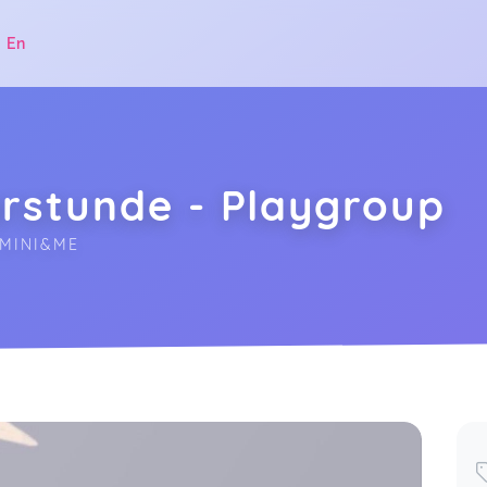
|
En
rstunde - Playgroup
 MINI&ME
.