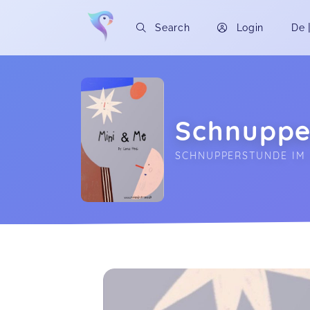
Search
Login
De
Schnuppe
SCHNUPPERSTUNDE IM
Soon you will learn more about me here..