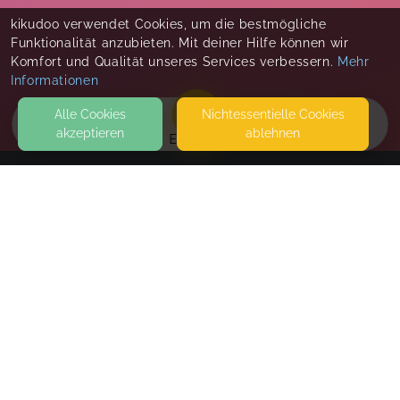
kikudoo verwendet Cookies, um die bestmögliche
Funktionalität anzubieten. Mit deiner Hilfe können wir
Komfort und Qualität unseres Services verbessern.
Mehr
Informationen
Alle Cookies
Nicht­essentielle Cookies
akzeptieren
ablehnen
EVENTS
KONTAKT
MiniUrban
SEITEN
WEITERFÜHRENDE LINKS
FAQ
Blog
Imprint
Withdrawal form