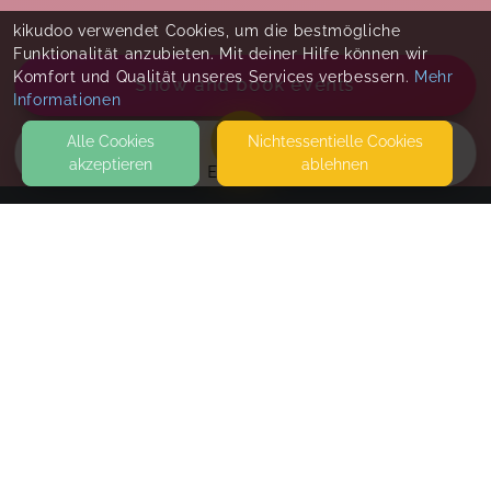
kikudoo verwendet Cookies, um die bestmögliche
Funktionalität anzubieten. Mit deiner Hilfe können wir
Komfort und Qualität unseres Services verbessern.
Mehr
Show and book events
Informationen
Alle Cookies
Nicht­essentielle Cookies
akzeptieren
ablehnen
EVENTS
KONTAKT
MiniZauber - Familienbegleitung
KÖLNER STRASSE 87
53894 MECHERNICH
SEITEN
Für Februar-April 2026 geborene Babys
WEITERFÜHRENDE LINKS
Kursstart: Juni 2026 - Bitte beachte meine
Urlaubszeiten auf der Startseite!
FAQ
Blog
Tue, Jun 23, 26
,
10:45 AM
-
11:45 AM