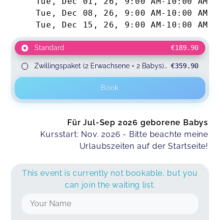
Tue, Dec 01, 26
,
9:00 AM
-
10:00 AM
Tue, Dec 08, 26
,
9:00 AM
-
10:00 AM
Tue, Dec 15, 26
,
9:00 AM
-
10:00 AM
Standard
€189.90
Zwillingspaket (2 Erwachsene + 2 Babys)
€359.90
for 2 participants
Book
Für Jul-Sep 2026 geborene Babys
Kursstart: Nov. 2026 - Bitte beachte meine
Urlaubszeiten auf der Startseite!
This event is currently not bookable, but you
can join the waiting list.