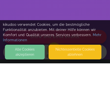
kikudoo verwendet Cookies, um die bestmögliche
Funktionalität anzubieten. Mit deiner Hilfe können wir
Komfort und Qualität unseres Services verbessern.
Mehr
Show and book events
Informationen
Alle Cookies
Nicht­essentielle Cookies
akzeptieren
ablehnen
EVENTS
KONTAKT
Mit Herz und Hirn
RUTESHEIM
SEITEN
WEITERFÜHRENDE LINKS
Workbook für Rauhnächte