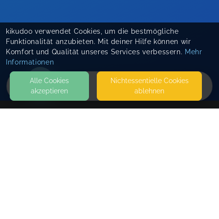
kikudoo verwendet Cookies, um die bestmögliche
Funktionalität anzubieten. Mit deiner Hilfe können wir
Komfort und Qualität unseres Services verbessern.
Mehr
Informationen
Alle Cookies
Nicht­essentielle Cookies
akzeptieren
ablehnen
HOME
KONTAKT
"mit Herz und Rhythmus"
STERNSTRASSE 72
14480 POTSDAM
PARKEN AUF ANFRAGE IN DER EINFAHRT
SEITEN
WEITERFÜHRENDE LINKS