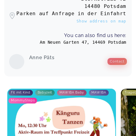
14480 Potsdam
Parken auf Anfrage in der Einfahrt
Show address on map
You can also find us here:
Am Neuen Garten 47, 14469 Potsdam
Anne Päts
Contact
Fit mit Kind
Babyzeit
MAWIBA Baby
MAWIBA
Trage
MommySteps