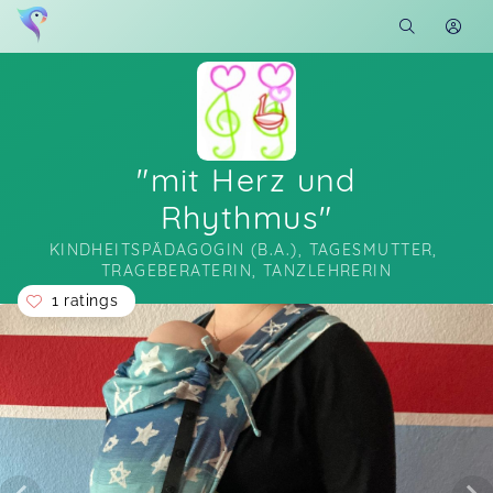
"mit Herz und
Rhythmus"
KINDHEITSPÄDAGOGIN (B.A.), TAGESMUTTER, 
TRAGEBERATERIN, TANZLEHRERIN
1 ratings
Soon you will learn more about me here...