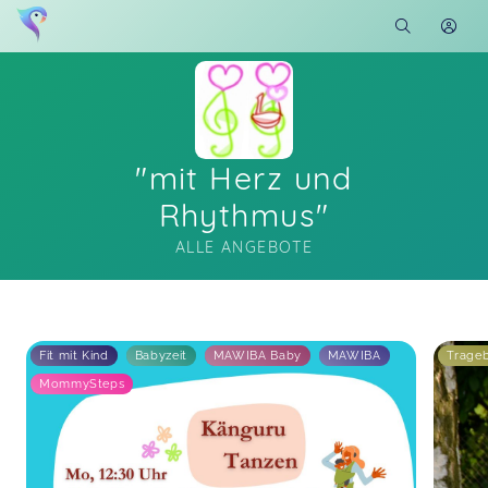
"mit Herz und
Rhythmus"
ALLE ANGEBOTE
Soon you will learn more about me here...
Fit mit Kind
Babyzeit
MAWIBA Baby
MAWIBA
Trage
MommySteps