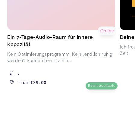
Online
Ein 7-Tage-Audio-Raum für innere
Deine
Kapazität
Ich fr
Zeit!
Kein Optimierungsprogramm. Kein „endlich ruhig
werden“. Sondern ein Trainin...
-
from
€39.00
Event bookable