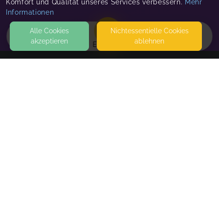
Komfort und Qualität unseres Services verbessern.
Mehr
Informationen
Alle Cookies
Nicht­essentielle Cookies
akzeptieren
ablehnen
EVENTS
KONTAKT
Mom.Career
BÖHLERSTR. 1
40667 MEERBUSCH
SEITEN
WEITERFÜHRENDE LINKS
FAQ
Blog
Imprint
Withdrawal form
terms and conditions from kikudoo