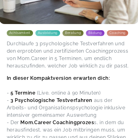
Achtsamkeit
Ausbildung
Beratung
Bildung
Coaching
Durchlaufe 3 psychologische Testverfahren und
den erprobten und zertifizierten Coachingprozess
von Mom.Career in 5 Terminen, um endlich
herauszufinden, welcher Job wirklich zu dir passt.
In dieser Kompaktversion erwarten dich:
-
5 Termine
(Live, online á 90 Minuten)
-
3 Psychologische Testverfahren
aus der
Arbeits- und Organisationspsychologie inklusive
intensiver gemeinsamer Auswertung
- Der
Mom.Career Coachingprozes
s, in dem du
herausfindest, was ein Job mitbringen muss, um
wirklich zu dir zu passen und aus deinen Stärken