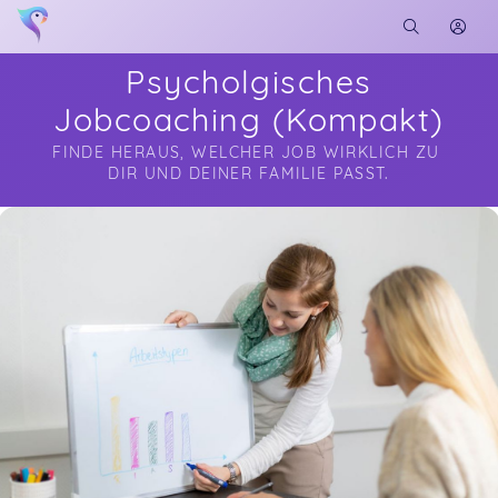
Psycholgisches
Jobcoaching (Kompakt)
FINDE HERAUS, WELCHER JOB WIRKLICH ZU 
DIR UND DEINER FAMILIE PASST.
Soon you will learn more about me here...