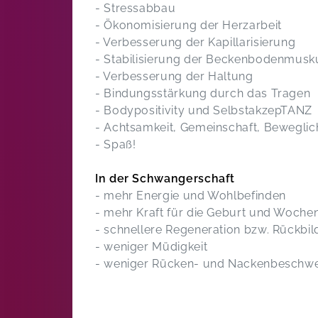
- Stressabbau
- Ökonomisierung der Herzarbeit
- Verbesserung der Kapillarisierung
- Stabilisierung der Beckenbodenmusk
- Verbesserung der Haltung
- Bindungsstärkung durch das Tragen
- Bodypositivity und SelbstakzepTANZ
- Achtsamkeit, Gemeinschaft, Beweglic
- Spaß!
In der Schwangerschaft
- mehr Energie und Wohlbefinden
- mehr Kraft für die Geburt und Woche
- schnellere Regeneration bzw. Rückbi
- weniger Müdigkeit
- weniger Rücken- und Nackenbeschw