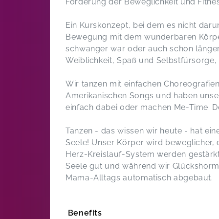
Förderung der Beweglichkeit und Fitne
Ein Kurskonzept, bei dem es nicht dar
Bewegung mit dem wunderbaren Körper
schwanger war oder auch schon länger
Weiblichkeit, Spaß und Selbstfürsorge, 
Wir tanzen mit einfachen Choreografie
Amerikanischen Songs und haben unser 
einfach dabei oder machen Me-Time. D
Tanzen - das wissen wir heute - hat ein
Seele! Unser Körper wird beweglicher, 
Herz-Kreislauf-System werden gestärkt
Seele gut und während wir Glückshorm
Mama-Alltags automatisch abgebaut.
Benefits