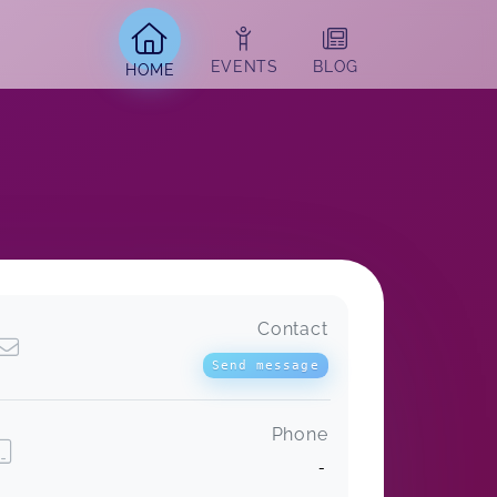
EVENTS
BLOG
HOME
Contact
MommySteps für alle
Lena,
Mar 25
Send message
Phone
-