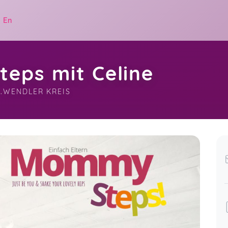
|
En
eps mit Celine
ST.WENDLER KREIS
.
MommySteps für alle
Katharina,
Mar 25
ar 25