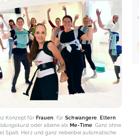
z Konzept für
Frauen
, für
Schwangere
,
Eltern
ldungskurs
) oder alleine als
Me-Time
. Ganz ohne
viel Spaß, Herz und ganz nebenbei automatische