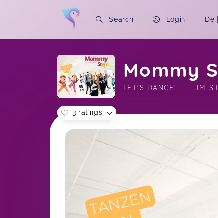
Search
Login
De
Mommy St
LET'S DANCE!       IM 
3 ratings
Soon you will learn more about me here..
MommySteps hat super viel Spaß
gemacht, ob mit oder ohne Baby. Ein
toller Ausgleich zum Altag sowie
Möglichkeit als Mama Sport zu
machen.
MommySteps für alle
Nathalie,
M