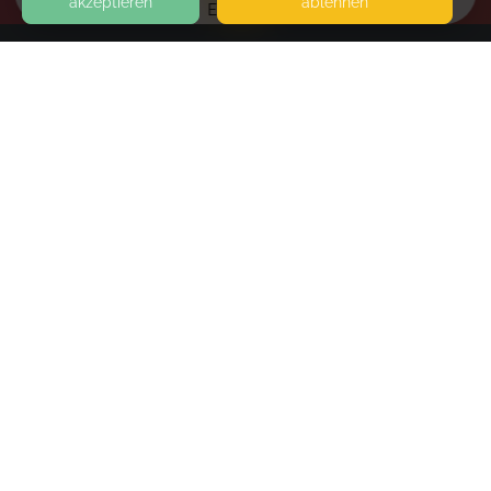
akzeptieren
ablehnen
EVENTS
KONTAKT
Womans and Moms-live-Business in Neustadt
MITTELSTR.23
31535 NEUSTADT
SEITEN
WEITERFÜHRENDE LINKS
FAQ
Blog
Imprint
Withdrawal form
terms and conditions from kikudoo
Privacy policy of kikudoo
Disclaimer
© COPYRIGHT 2019-
2026
KIKUDOO