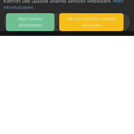
Komfort und Qualität unseres Services verbessern.
Mehr
Informationen
Alle Cookies
Nicht­essentielle Cookies
akzeptieren
ablehnen
EVENTS
KONTAKT
Montessori Familienzentrum Moosburg
SCHÄFFLERSTRASSE 7
85368 MOOSBURG
SEITEN
WEITERFÜHRENDE LINKS
FAQ
Blog
Imprint
Withdrawal form
terms and conditions from provider