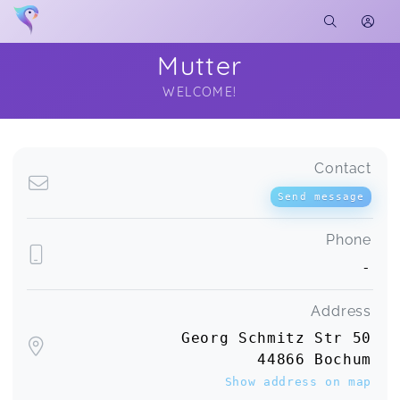
Mutter
WELCOME!
Soon you will learn more about me here...
Contact
Send message
Phone
-
Address
Georg Schmitz Str 50
44866 Bochum
Show address on map